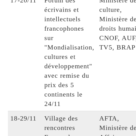
17-20/11
Forum des
Ministère de
écrivains et
culture,
intellectuels
Ministère d
francophones
droits huma
sur
CNOF, AUF
"Mondialisation,
TV5, BRAP
cultures et
développement"
avec remise du
prix des 5
continents le
24/11
18-29/11
Village des
AFTA,
rencontres
Ministère d