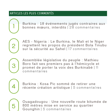
ARTICLES LES PLUS COMMENTÉS
Burkina : 18 événements jugés contraires aux
1
| 28 commentaires
bonnes mœurs, interdits
AES - Nigeria : Le Burkina, le Mali et le Niger
2
regrettent les propos du président Bola Tinubu
| 17 commentaires
sur la sécurité au Sahel
Assemblée législative du peuple : Mathieu
3
Boro fait ses premiers pas à l’hémicycle et
| 11
promet de porter la voix des Burkinabè
commentaires
Burkina : Kosa Pic sommé de retirer une
4
| 5 commentaires
récente création artistique
Ouagadougou : Une nouvelle route bitumée de
5
800 mètres mise en service au quartier
| 5 commentaires
Gounghin