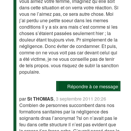
vous aimez votre femme, imaginez qu’elle soit
dans cette situation et on verra votre réaction. Si
vous ne l’aimez pas, ce sera autre chose. Moi
j’ai perdu une petite soeur dans les memes
conditions il y a six ans mais c’est comme si les
choses s’étaient passées seulement hier ; la
douleur étant toujours vive. Pr simplement de la
négligence. Donc éviter de condamner. Et puis,
comme on ne vous voit pas car devant celui qui
a été victime, je ne vous conseille pas de tenir
de tels propos. vous risquez de subir la sanction
populaire.
Répondre à ce message
par
St THOMAS
,
3 septembre 2011 20:26
Combien de personnes succombent dans nos
formations sanitaires par la négligence des
soignants dnas l’anonymat ?si on n’avait pas le
feu dans cette structure il n’est pas evident que
la presse t’en fasse echo. C’aurait passé dans la