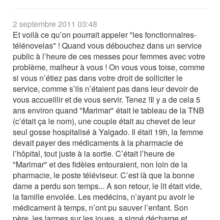
2 septembre 2011 03:48
Et voilà ce qu’on pourrait appeler "les fonctionnaires-
télénovelas" ! Quand vous débouchez dans un service
public à l’heure de ces messes pour femmes avec votre
problème, malheur à vous ! On vous vous toise, comme
si vous n’étiez pas dans votre droit de solliciter le
service, comme s’ils n’étaient pas dans leur devoir de
vous accueillir et de vous servir. Tenez !Il y a de cela 5
ans environ quand "Marimar" était le tableau de la TNB
(c’était ça le nom), une couple était au chevet de leur
seul gosse hospitalisé à Yalgado. Il était 19h, la femme
devait payer des médicaments à la pharmacie de
l’hôpital, tout juste à la sortie. C’était l’heure de
"Marimar" et des fidèles entouraient, non loin de la
pharmacie, le poste téléviseur. C’est là que la bonne
dame a perdu son temps... A son retour, le lit était vide,
la famille envolée. Les medécins, n’ayant pu avoir le
médicament à temps, n’ont pu sauver l’enfant. Son
père, les larmes sur les joues, a signé décharge et