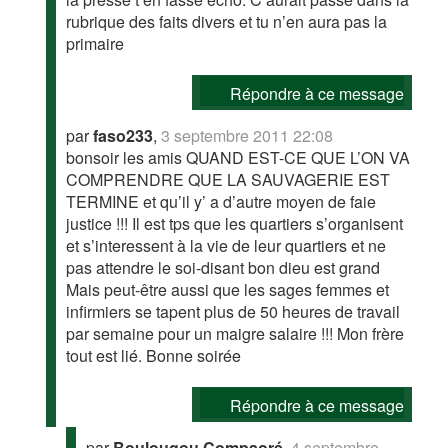
rubrique des faits divers et tu n’en aura pas la
primaire
Répondre à ce message
par
faso233
,
3 septembre 2011 22:08
bonsoir les amis QUAND EST-CE QUE L’ON VA
COMPRENDRE QUE LA SAUVAGERIE EST
TERMINE et qu’il y’ a d’autre moyen de faie
justice !!! Il est tps que les quartiers s’organisent
et s’interessent à la vie de leur quartiers et ne
pas attendre le soi-disant bon dieu est grand
Mais peut-être aussi que les sages femmes et
infirmiers se tapent plus de 50 heures de travail
par semaine pour un maigre salaire !!! Mon frère
tout est lié. Bonne soirée
Répondre à ce message
par
Boulougou Compaoré
,
4 septembre