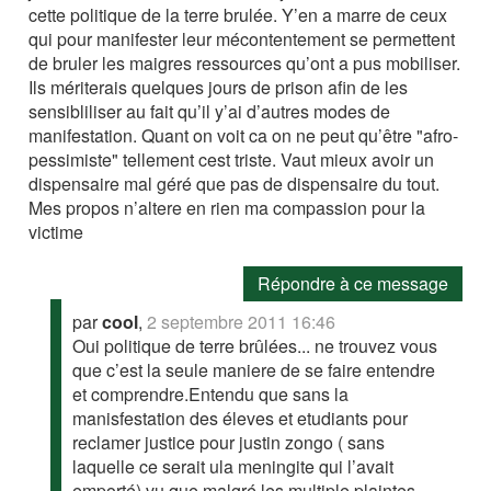
cette politique de la terre brulée. Y’en a marre de ceux
qui pour manifester leur mécontentement se permettent
de bruler les maigres ressources qu’ont a pus mobiliser.
Ils mériterais quelques jours de prison afin de les
sensibliliser au fait qu’il y’ai d’autres modes de
manifestation. Quant on voit ca on ne peut qu’être "afro-
pessimiste" tellement cest triste. Vaut mieux avoir un
dispensaire mal géré que pas de dispensaire du tout.
Mes propos n’altere en rien ma compassion pour la
victime
Répondre à ce message
par
cool
,
2 septembre 2011 16:46
Oui politique de terre brûlées... ne trouvez vous
que c’est la seule maniere de se faire entendre
et comprendre.Entendu que sans la
manisfestation des éleves et etudiants pour
reclamer justice pour justin zongo ( sans
laquelle ce serait ula meningite qui l’avait
emporté),vu que malgré les multiple plaintes