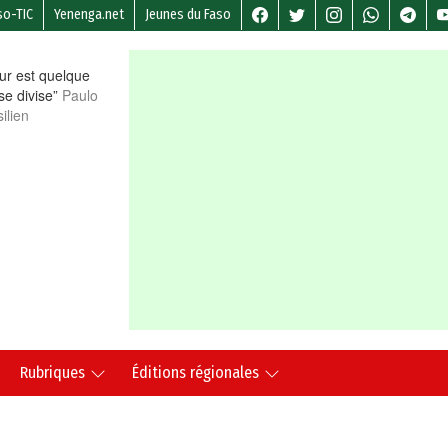
so-TIC
Yenenga.net
Jeunes du Faso
r est quelque
 se divise”
Paulo
ilien
Rubriques
Éditions régionales