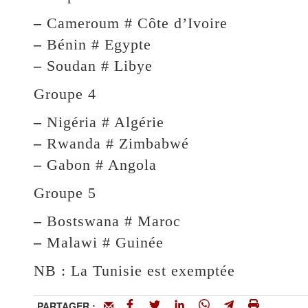
–
Cameroum # Côte d’Ivoire
–
Bénin # Egypte
–
Soudan # Libye
Groupe 4
–
Nigéria # Algérie
–
Rwanda # Zimbabwé
–
Gabon # Angola
Groupe 5
–
Bostswana # Maroc
–
Malawi # Guinée
NB : La Tunisie est exemptée
PARTAGER :