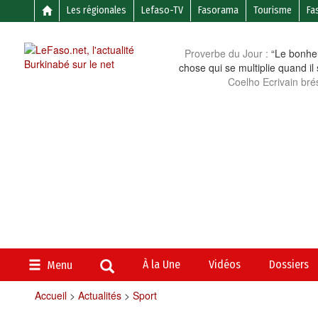
Les régionales
Lefaso-TV
Fasorama
Tourisme
Fa
Proverbe du Jour :
“Le bonheu
chose qui se multiplie quand il
Coelho Ecrivain brés
À la Une
Vidéos
Dossiers
Menu
Accueil
>
Actualités
>
Sport