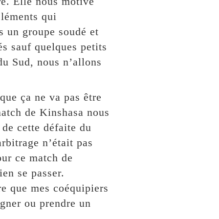
re. Elle nous motive
éléments qui
ns un groupe soudé et
és sauf quelques petits
du Sud, nous n’allons
ue ça ne va pas être
 match de Kinshasa nous
de cette défaite du
bitrage n’était pas
our ce match de
ien se passer.
ère que mes coéquipiers
agner ou prendre un