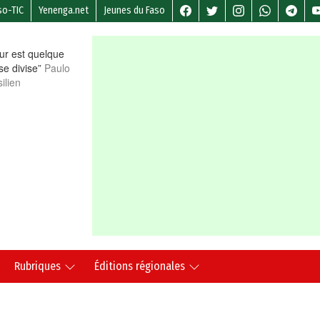
so-TIC
Yenenga.net
Jeunes du Faso
r est quelque
 se divise”
Paulo
ilien
Rubriques
Éditions régionales