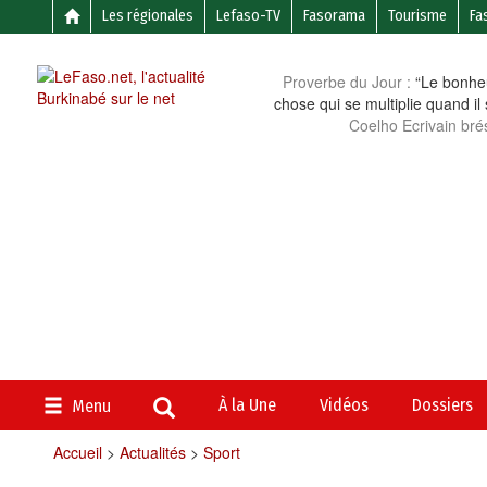
Les régionales
Lefaso-TV
Fasorama
Tourisme
Fa
Proverbe du Jour :
“Le bonheu
chose qui se multiplie quand il
Coelho Ecrivain brés
À la Une
Vidéos
Dossiers
Menu
Accueil
>
Actualités
>
Sport