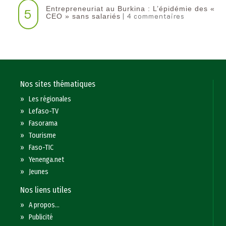
Entrepreneuriat au Burkina : L’épidémie des «
5
| 4 commentaires
CEO » sans salariés
Nos sites thématiques
»
Les régionales
»
Lefaso-TV
»
Fasorama
»
Tourisme
»
Faso-TIC
»
Yenenga.net
»
Jeunes
Nos liens utiles
»
A propos...
»
Publicité