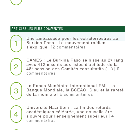
ARTICLES LES PLUS COMMENTÉS
Une ambassade pour les extraterrestres au
1
Burkina Faso : Le mouvement raëlien
| 12 commentaires
s’explique
CAMES : Le Burkina Faso se hisse au 2ᵉ rang
2
avec 412 inscrits aux listes d’aptitude de la
| 11
48ᵉ session des Comités consultatifs (…)
commentaires
Le Fonds Monétaire International-FMI-, la
3
Banque Mondiale, la BCEAO, Dieu et la rareté
| 6 commentaires
de la monnaie
Université Nazi Boni : La fin des retards
4
académiques célébrée, une nouvelle ère
| 4
s’ouvre pour l’enseignement supérieur
commentaires