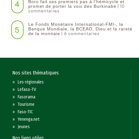
4
Boro fait ses premiers pas à l’hémicycle et
| 10
promet de porter la voix des Burkinabè
commentaires
Le Fonds Monétaire International-FMI-, la
5
Banque Mondiale, la BCEAO, Dieu et la rareté
| 6 commentaires
de la monnaie
Nos sites thématiques
»
Les régionales
»
Lefaso-TV
»
Fasorama
»
Tourisme
»
Faso-TIC
»
Yenenga.net
»
Jeunes
Nos liens utiles