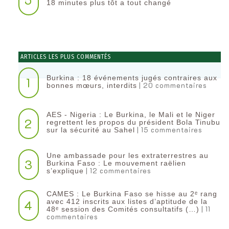
18 minutes plus tôt a tout changé
ARTICLES LES PLUS COMMENTÉS
Burkina : 18 événements jugés contraires aux
1
| 20 commentaires
bonnes mœurs, interdits
AES - Nigeria : Le Burkina, le Mali et le Niger
2
regrettent les propos du président Bola Tinubu
| 15 commentaires
sur la sécurité au Sahel
Une ambassade pour les extraterrestres au
3
Burkina Faso : Le mouvement raëlien
| 12 commentaires
s’explique
CAMES : Le Burkina Faso se hisse au 2ᵉ rang
4
avec 412 inscrits aux listes d’aptitude de la
| 11
48ᵉ session des Comités consultatifs (…)
commentaires