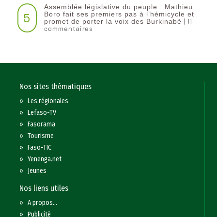
Assemblée législative du peuple : Mathieu
5
Boro fait ses premiers pas à l’hémicycle et
| 11
promet de porter la voix des Burkinabè
commentaires
Nos sites thématiques
»
Les régionales
»
Lefaso-TV
»
Fasorama
»
Tourisme
»
Faso-TIC
»
Yenenga.net
»
Jeunes
Nos liens utiles
»
A propos...
»
Publicité