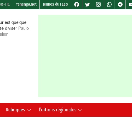
so-TIC
Yenenga.net
Jeunes du Faso
r est quelque
 se divise”
Paulo
ilien
Rubriques
Éditions régionales