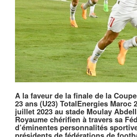
A la faveur de la finale de la Cou
23 ans (U23) TotalEnergies Maroc 2
juillet 2023 au stade Moulay Abdell
Royaume chérifien à travers sa Fédé
d’éminentes personnalités sportive
présidents de fédérations de footba