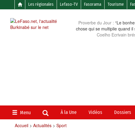
Les régionales
Lefaso-TV
Fasorama
Tourisme
Fa
Proverbe du Jour :
“Le bonheu
chose qui se multiplie quand il
Coelho Ecrivain brés
À la Une
Vidéos
Dossiers
Menu
Accueil
>
Actualités
>
Sport