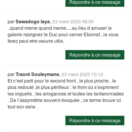
Répondre à ce message
par
Sawadogo laya
,
23 mars 2023 08:00
..quand meme quand meme.....au lieu d amuser la
galerie rejoignez le Duc pour cerner Ebomaf...la vous
ferez peut etre oeuvre utile.
Répondre à ce message
par
Traoré Souleymane
,
23 mars 2023 10:12
Et c’est parti pour le second front , le plus proche , le
plus redouté ,le plus périlleux : le front où s’expriment
les orgueils , les arrogances et toutes les fanfaronnades
. De l’assymétrie souvent évoquée , ce terme trouve ici
tout son sens .
Répondre à ce message