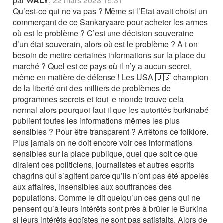
par
WALY
,
22 mars 2023 15:31
Qu’est-ce qui ne va pas ? Même si l’Etat avait choisi un
commerçant de ce Sankaryaare pour acheter les armes
où est le problème ? C’est une décision souveraine
d’un état souverain, alors où est le problème ? A t on
besoin de mettre certaines informations sur la place du
marché ? Quel est ce pays où il n’y a aucun secret,
même en matière de défense ! Les USA 🇺🇸 champion
de la liberté ont des milliers de problèmes de
programmes secrets et tout le monde trouve cela
normal alors pourquoi faut il que les autorités burkinabé
publient toutes les informations mêmes les plus
sensibles ? Pour être transparent ? Arrêtons ce folklore.
Plus jamais on ne doit encore voir ces informations
sensibles sur la place publique, quel que soit ce que
diraient ces politiciens, journalistes et autres esprits
chagrins qui s’agitent parce qu’ils n’ont pas été appelés
aux affaires, insensibles aux souffrances des
populations. Comme le dit quelqu’un ces gens qui ne
pensent qu’à leurs intérêts sont près à brûler le Burkina
si leurs intérêts égoïstes ne sont pas satisfaits. Alors de