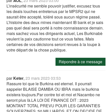
par
AOL
,
23 mars 2023 03:00
L’insécurité me semble pouvoir justifier, excusez tous
les deals louches entretenus par le MPSR2 qui ne
saurait être accepté, toléré sous aucun régime passé.
L’histoire des deux mines maintenant IB bank et je sais
pas quel deal sera porté à notre connaissance demain.
mais sachez vous les dirigeants actuel, Les Burkinabè
veulent la paix cautionne tout ce vous faites. Mais
certaines de vos décisions seront revues à la loupe à
votre départ de la chose publique.
Répondre à ce message
par
Keter
,
23 mars 2023 03:53
Rassure toi que le Burkina est eternel. Il pourrait
sappeler BLAISE DAMIBA OU IBRA mais le burkina
existera toujours.Par contre toi et moi et Nacambo ne
seront plus là.LA LOI DE FINANCE DIT : 2023
MONTANT TOTAL PREVU POUR LES GARANTIES
SOUVERZINES :50 MILLIARDS. ET ON DECIDE DE