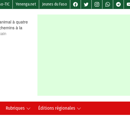
so-TIC
Yenenga.net
Jeunes du Faso
nimal à quatre
chemins à la
cain
Rubriques
Éditions régionales