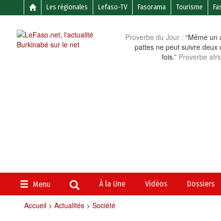
Les régionales
Lefaso-TV
Fasorama
Tourisme
Fa
Proverbe du Jour :
“Même un a
pattes ne peut suivre deux 
fois.”
Proverbe afri
À la Une
Vidéos
Dossiers
Menu
Accueil
>
Actualités
>
Société