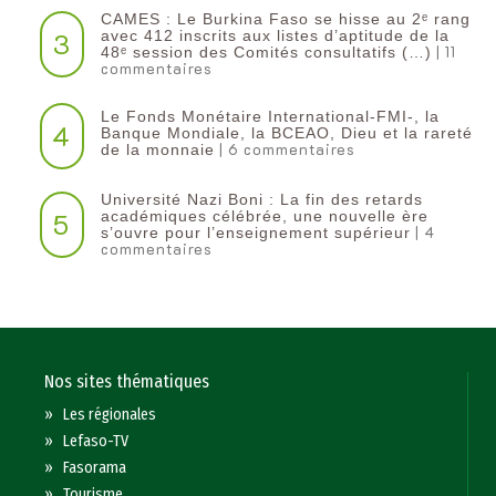
CAMES : Le Burkina Faso se hisse au 2ᵉ rang
3
avec 412 inscrits aux listes d’aptitude de la
| 11
48ᵉ session des Comités consultatifs (…)
commentaires
Le Fonds Monétaire International-FMI-, la
4
Banque Mondiale, la BCEAO, Dieu et la rareté
| 6 commentaires
de la monnaie
Université Nazi Boni : La fin des retards
5
académiques célébrée, une nouvelle ère
| 4
s’ouvre pour l’enseignement supérieur
commentaires
Nos sites thématiques
»
Les régionales
»
Lefaso-TV
»
Fasorama
»
Tourisme