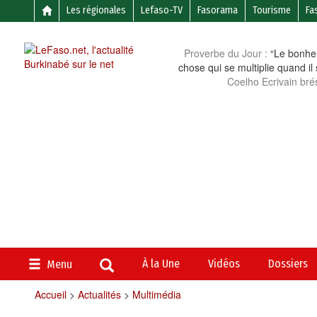
Les régionales
Lefaso-TV
Fasorama
Tourisme
Fa
Proverbe du Jour :
“Le bonheu
chose qui se multiplie quand il
Coelho Ecrivain brés
À la Une
Vidéos
Dossiers
Menu
Accueil
>
Actualités
>
Multimédia