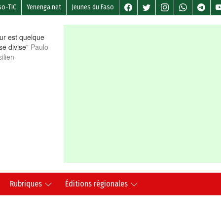
so-TIC
Yenenga.net
Jeunes du Faso
r est quelque
 se divise”
Paulo
ilien
Rubriques
Éditions régionales