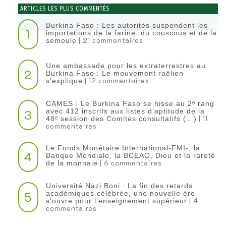
ARTICLES LES PLUS COMMENTÉS
Burkina Faso : Les autorités suspendent les
1
importations de la farine, du couscous et de la
| 21 commentaires
semoule
Une ambassade pour les extraterrestres au
2
Burkina Faso : Le mouvement raëlien
| 12 commentaires
s’explique
CAMES : Le Burkina Faso se hisse au 2ᵉ rang
3
avec 412 inscrits aux listes d’aptitude de la
| 11
48ᵉ session des Comités consultatifs (…)
commentaires
Le Fonds Monétaire International-FMI-, la
4
Banque Mondiale, la BCEAO, Dieu et la rareté
| 6 commentaires
de la monnaie
Université Nazi Boni : La fin des retards
5
académiques célébrée, une nouvelle ère
| 4
s’ouvre pour l’enseignement supérieur
commentaires