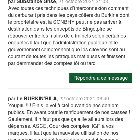
par
Substance Grise
,
21 octobre 2021 21:03
Avec toutes ces techniques d’interconnexion comment
du carburant pris dans les pays côtiers du Burkina dont
le propriétaire est la SONBHY peut ne pas arriver à
destination dans les entrepôts de Bingo,pire se
retrouver entre les mains de criminels selon certaines
enquêtes Il faut que l’administration publique et le
gouvernement comprennent que les citoyens sont au
courant de toutes les pratiques mafieuses et finissent
par demmander des comptes tôt ou tard
Répondre à ce message
par
Le BURKIN’BILA
,
22 octobre 2021 06:40
Youpiiii !!!! Finis le vol à ciel ouvert de nos deniers
publics. En avant pour le renflouement de nos caisses !
Seulement, il n faut pas que ça aille ailleurs lors des
dépenses. ASCE, Cour des comptes, IGF, à vos
marques. Il faut que la mauvaise utilisation de nos
ressources s’arrêtent (corruption et enrichissement