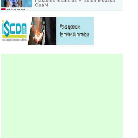
maladies infantiles », selon Moussa
Ouaré
RÉAGIR