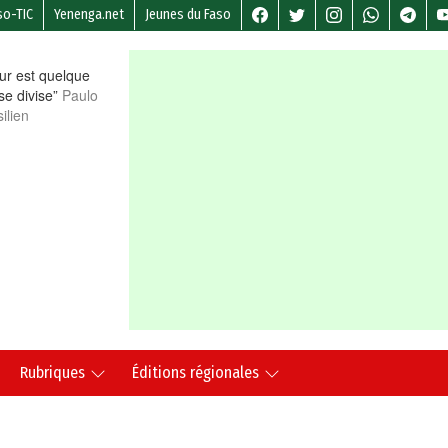
so-TIC
Yenenga.net
Jeunes du Faso
r est quelque
 se divise”
Paulo
ilien
Rubriques
Éditions régionales