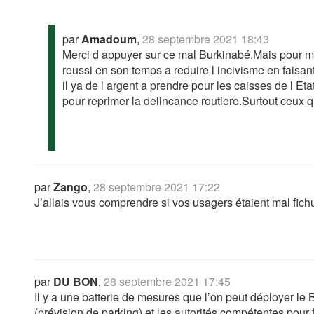
par
Amadoum
,
28 septembre 2021 18:43
Merci d appuyer sur ce mal Burkinabé.Mais pour moi
reussi en son temps a reduire l incivisme en faisa
il ya de l argent a prendre pour les caisses de l Et
pour reprimer la delincance routiere.Surtout ceux q
par
Zango
,
28 septembre 2021 17:22
J’allais vous comprendre si vos usagers étaient mal fichu
par
DU BON
,
28 septembre 2021 17:45
Il y a une batterie de mesures que l’on peut déployer le 
(prévision de parking) et les autorités compétentes pour