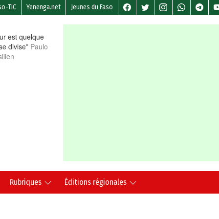
so-TIC
Yenenga.net
Jeunes du Faso
r est quelque
 se divise”
Paulo
ilien
Rubriques
Éditions régionales