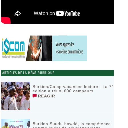
ARTICLES DE LA MÊME RUBRIQUE
Burkina/Camp vacances lecture : La 7ᵉ
édition a réuni 600 campeurs
RÉAGIR
Burkina Suudu bawdè, la compétence