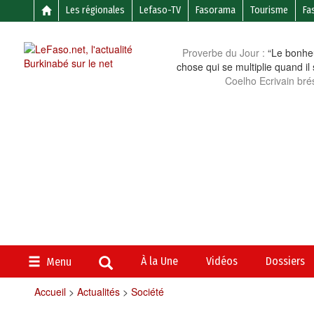
Les régionales
Lefaso-TV
Fasorama
Tourisme
Fa
Proverbe du Jour :
“Le bonheu
chose qui se multiplie quand il
Coelho Ecrivain brés
À la Une
Vidéos
Dossiers
Menu
Accueil
>
Actualités
>
Société