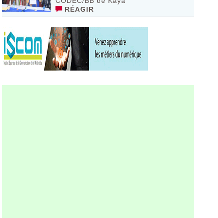
CODEC/BB de Kaya
RÉAGIR