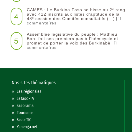
CAMES : Le Burkina Faso se hisse au 2ᵉ rang
4
avec 412 inscrits aux listes d’aptitude de la
| 11
48ᵉ session des Comités consultatifs (…)
commentaires
Assemblée législative du peuple : Mathieu
5
Boro fait ses premiers pas à l’hémicycle et
| 11
promet de porter la voix des Burkinabè
commentaires
Nos sites thématiques
»
Les régionales
»
Lefaso-TV
»
Fasorama
»
Tourisme
»
Faso-TIC
»
Yenenga.net