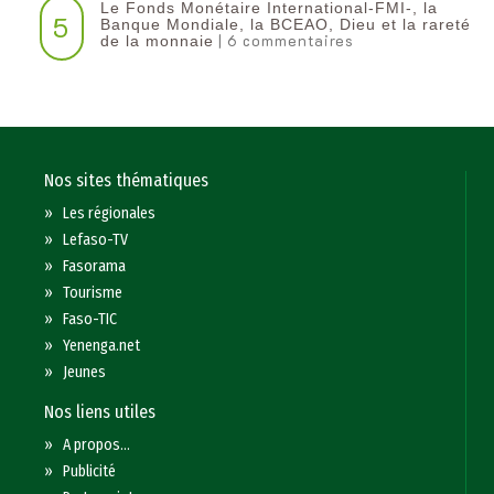
Le Fonds Monétaire International-FMI-, la
5
Banque Mondiale, la BCEAO, Dieu et la rareté
| 6 commentaires
de la monnaie
Nos sites thématiques
»
Les régionales
»
Lefaso-TV
»
Fasorama
»
Tourisme
»
Faso-TIC
»
Yenenga.net
»
Jeunes
Nos liens utiles
»
A propos...
»
Publicité