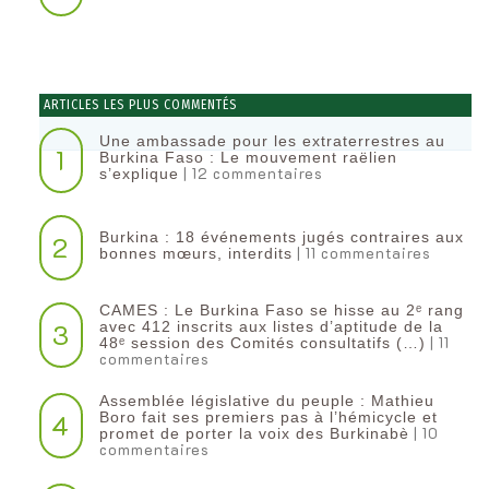
ARTICLES LES PLUS COMMENTÉS
Une ambassade pour les extraterrestres au
1
Burkina Faso : Le mouvement raëlien
| 12 commentaires
s’explique
Burkina : 18 événements jugés contraires aux
2
| 11 commentaires
bonnes mœurs, interdits
CAMES : Le Burkina Faso se hisse au 2ᵉ rang
3
avec 412 inscrits aux listes d’aptitude de la
| 11
48ᵉ session des Comités consultatifs (…)
commentaires
Assemblée législative du peuple : Mathieu
4
Boro fait ses premiers pas à l’hémicycle et
| 10
promet de porter la voix des Burkinabè
commentaires