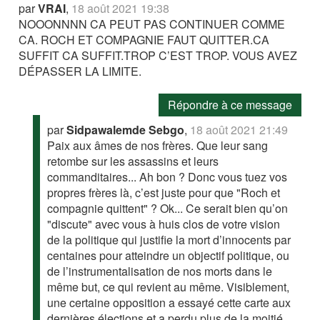
par
VRAI
,
18 août 2021 19:38
NOOONNNN CA PEUT PAS CONTINUER COMME
CA. ROCH ET COMPAGNIE FAUT QUITTER.CA
SUFFIT CA SUFFIT.TROP C’EST TROP. VOUS AVEZ
DÉPASSER LA LIMITE.
Répondre à ce message
par
Sidpawalemde Sebgo
,
18 août 2021 21:49
Paix aux âmes de nos frères. Que leur sang
retombe sur les assassins et leurs
commanditaires... Ah bon ? Donc vous tuez vos
propres frères là, c’est juste pour que "Roch et
compagnie quittent" ? Ok... Ce serait bien qu’on
"discute" avec vous à huis clos de votre vision
de la politique qui justifie la mort d’innocents par
centaines pour atteindre un objectif politique, ou
de l’instrumentalisation de nos morts dans le
même but, ce qui revient au même. Visiblement,
une certaine opposition a essayé cette carte aux
dernières élections et a perdu plus de la moitié