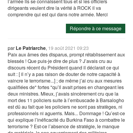
l’armée ils se connaissent tous et si les officiers
dirigeants veulent dire la vérité à ROCK il va
comprendre qui est qui dans notre armée. Merci
Répondre à ce message
par
Le Patriarche
,
19 août 2021 09:23
Paix aux âmes des disparus, prompt rétablissement aux
blessés ! Que puis-je dire de plus ? J’avais cru au
discours récent du Président quand il déclarait ce qui
suit : [ il n’y a pas raison de douter de notre capacité à
vaincre le terrorisme...] ; de même j’ai cru aux mesures
qualifiées de" fortes "qu’il avait prises en changeant les
deux ministres. Mieux, j’avais sincèrement cru que la
mort des 11 policiers suite à l’embuscade à Barsalogho
est dû au fait que les policiers ne sont pas stratèges, ni
professionnels ni aguerris. Mais... Dommage ! Qu’est-ce
qui explique l’inéficacité du Burkina Faso à combattre le
terrorisme ? Est-ce l’absence de stratégie, le manque
de matériels, le non aguerrisment des militaires,