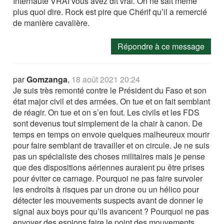
Internaute VRAI vous avez dit vrai. On ne sait même
plus quoi dire. Rock est pire que Chérif qu’il a remercié
de manière cavalière.
Répondre à ce message
par
Gomzanga
,
18 août 2021 20:24
Je suis très remonté contre le Président du Faso et son
état major civil et des armées. On tue et on fait semblant
de réagir. On tue et on s’en fout. Les civils et les FDS
sont devenus tout simplement de la chair à canon. De
temps en temps on envoie quelques malheureux mourir
pour faire semblant de travailler et on circule. Je ne suis
pas un spécialiste des choses militaires mais je pense
que des dispositions aériennes auraient pu être prises
pour éviter ce carnage. Pourquoi ne pas faire survoler
les endroits à risques par un drone ou un hélico pour
détecter les mouvements suspects avant de donner le
signal aux boys pour qu’ils avancent ? Pourquoi ne pas
envoyer des espions faire le point des mouvements