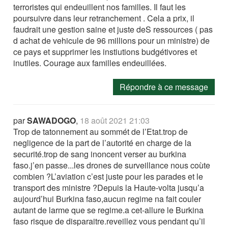
terroristes qui endeuillent nos familles. Il faut les
poursuivre dans leur retranchement . Cela a prix, il
faudrait une gestion saine et juste deS ressources ( pas
d achat de vehicule de 96 millions pour un ministre) de
ce pays et supprimer les instiutions budgétivores et
inutiles. Courage aux familles endeuillées.
Répondre à ce message
par
SAWADOGO
,
18 août 2021 21:03
Trop de tatonnement au sommét de l’Etat.trop de
negligence de la part de l’autorité en charge de la
securité.trop de sang inoncent verser au burkina
faso.j’en passe...les drones de surveillance nous coùte
combien ?L’aviation c’est juste pour les parades et le
transport des ministre ?Depuis la Haute-volta jusqu’a
aujourd’hui Burkina faso,aucun regime na fait couler
autant de larme que se regime.a cet-allure le Burkina
faso risque de disparaitre.reveillez vous pendant qu’il