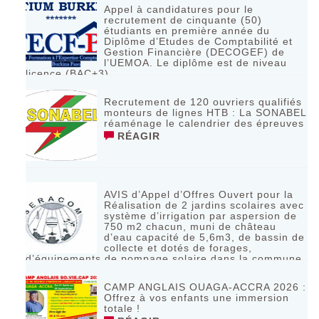
Appel à candidatures pour le
recrutement de cinquante (50)
étudiants en première année du
Diplôme d’Etudes de Comptabilité et
Gestion Financière (DECOGEF) de
l’UEMOA. Le diplôme est de niveau
licence (BAC+3)
RÉAGIR
Recrutement de 120 ouvriers qualifiés
monteurs de lignes HTB : La SONABEL
réaménage le calendrier des épreuves
RÉAGIR
AVIS d’Appel d’Offres Ouvert pour la
Réalisation de 2 jardins scolaires avec
système d’irrigation par aspersion de
750 m2 chacun, muni de château
d’eau capacité de 5,6m3, de bassin de
collecte et dotés de forages,
d’équipements de pompage solaire dans la commune
de Bagassi région des BANKUI
RÉAGIR
CAMP ANGLAIS OUAGA-ACCRA 2026 :
Offrez à vos enfants une immersion
totale !