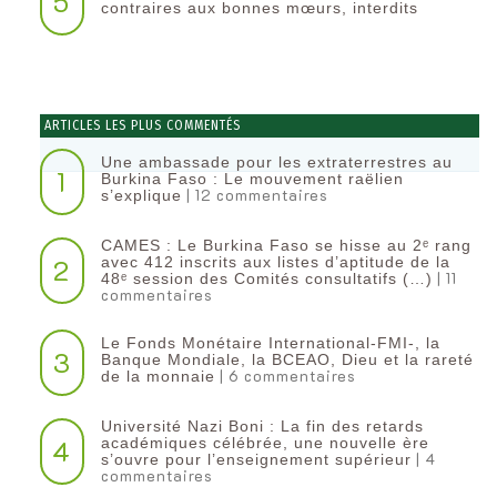
5
contraires aux bonnes mœurs, interdits
ARTICLES LES PLUS COMMENTÉS
Une ambassade pour les extraterrestres au
1
Burkina Faso : Le mouvement raëlien
| 12 commentaires
s’explique
CAMES : Le Burkina Faso se hisse au 2ᵉ rang
2
avec 412 inscrits aux listes d’aptitude de la
| 11
48ᵉ session des Comités consultatifs (…)
commentaires
Le Fonds Monétaire International-FMI-, la
3
Banque Mondiale, la BCEAO, Dieu et la rareté
| 6 commentaires
de la monnaie
Université Nazi Boni : La fin des retards
4
académiques célébrée, une nouvelle ère
| 4
s’ouvre pour l’enseignement supérieur
commentaires