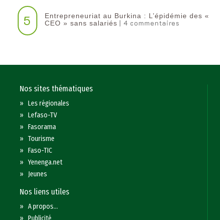
Entrepreneuriat au Burkina : L’épidémie des «
5
| 4 commentaires
CEO » sans salariés
Nos sites thématiques
»
Les régionales
»
Lefaso-TV
»
Fasorama
»
Tourisme
»
Faso-TIC
»
Yenenga.net
»
Jeunes
Nos liens utiles
»
A propos...
»
Publicité