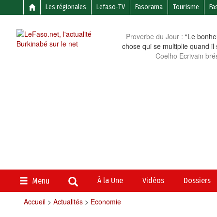
Les régionales
Lefaso-TV
Fasorama
Tourisme
Fa
Proverbe du Jour :
“Le bonheu
chose qui se multiplie quand il
Coelho Ecrivain brés
À la Une
Vidéos
Dossiers
Menu
Accueil
>
Actualités
>
Economie