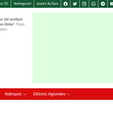
so-TIC
Yenenga.net
Jeunes du Faso
r est quelque
 se divise”
Paulo
ilien
Rubriques
Éditions régionales