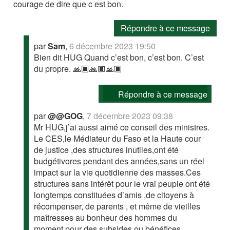
courage de dire que c est bon.
Répondre à ce message
par
Sam
,
6 décembre 2023 19:50
Bien dit HUG Quand c’est bon, c’est bon. C’est
du propre. 🙏🏿🙏🏿🙏🏿
Répondre à ce message
par
@@GOG
,
7 décembre 2023 09:38
Mr HUG,j’ai aussi aimé ce conseil des ministres.
Le CES,le Médiateur du Faso et la Haute cour
de justice ,des structures inutiles,ont été
budgétivores pendant des années,sans un réel
impact sur la vie quotidienne des masses.Ces
structures sans intérêt pour le vrai peuple ont été
longtemps constituées d’amis ,de citoyens à
récompenser, de parents , et même de vieilles
maîtresses au bonheur des hommes du
moment,pour des subsides ou bénéfices