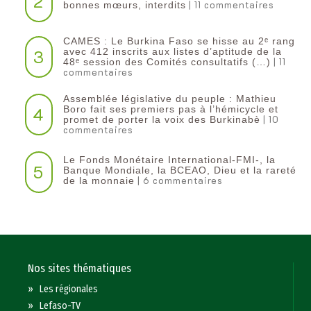
2
| 11 commentaires
bonnes mœurs, interdits
CAMES : Le Burkina Faso se hisse au 2ᵉ rang
3
avec 412 inscrits aux listes d’aptitude de la
| 11
48ᵉ session des Comités consultatifs (…)
commentaires
Assemblée législative du peuple : Mathieu
4
Boro fait ses premiers pas à l’hémicycle et
| 10
promet de porter la voix des Burkinabè
commentaires
Le Fonds Monétaire International-FMI-, la
5
Banque Mondiale, la BCEAO, Dieu et la rareté
| 6 commentaires
de la monnaie
Nos sites thématiques
»
Les régionales
»
Lefaso-TV