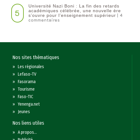
Université Nazi Boni : La fin des retards
5
académiques célébrée, une nouvelle ère
| 4
s’ouvre pour l’enseignement supérieur
commentaires
Nos sites thématiques
»
Les régionales
»
Lefaso-TV
»
Fasorama
»
Tourisme
»
Faso-TIC
»
Yenenga.net
»
Jeunes
Nos liens utiles
»
A propos...
»
Publicité