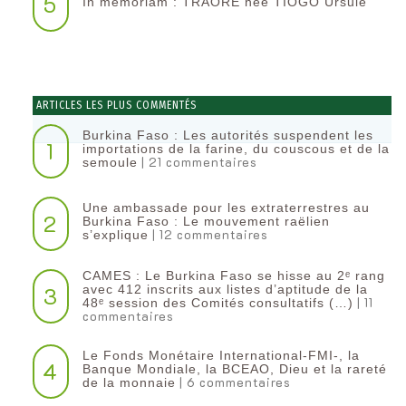
5
In memoriam : TRAORE née TIOGO Ursule
ARTICLES LES PLUS COMMENTÉS
Burkina Faso : Les autorités suspendent les
1
importations de la farine, du couscous et de la
| 21 commentaires
semoule
Une ambassade pour les extraterrestres au
2
Burkina Faso : Le mouvement raëlien
| 12 commentaires
s’explique
CAMES : Le Burkina Faso se hisse au 2ᵉ rang
3
avec 412 inscrits aux listes d’aptitude de la
| 11
48ᵉ session des Comités consultatifs (…)
commentaires
Le Fonds Monétaire International-FMI-, la
4
Banque Mondiale, la BCEAO, Dieu et la rareté
| 6 commentaires
de la monnaie