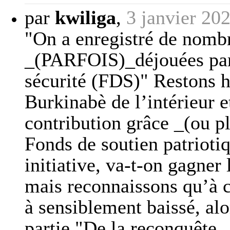
par
kwiliga
,
3 janvier 20
"On a enregistré de nombr
_(PARFOIS)_déjouées par 
sécurité (FDS)" Restons h
Burkinabè de l’intérieur e
contribution grâce _(ou pl
Fonds de soutien patriotiq
initiative, va-t-on gagner
mais reconnaissons qu’à c
à sensiblement baissé, al
partie "De la reconquête