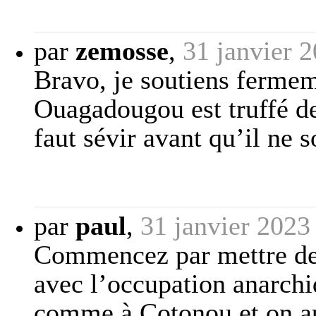
par
zemosse
,
31 janvier 
Bravo, je soutiens fermem
Ouagadougou est truffé de 
faut sévir avant qu’il ne so
par
paul
,
31 janvier 2023
Commencez par mettre de 
avec l’occupation anarchiq
comme à Cotonou et on aur