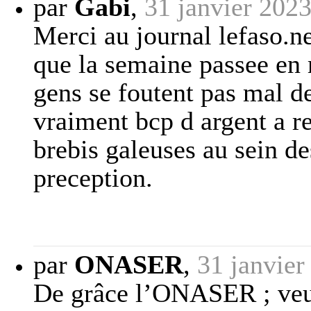
par
Gabi
,
31 janvier 202
Merci au journal lefaso.ne
que la semaine passee en 
gens se foutent pas mal des
vraiment bcp d argent a re
brebis galeuses au sein de
preception.
par
ONASER
,
31 janvier
De grâce l’ONASER ; veuil