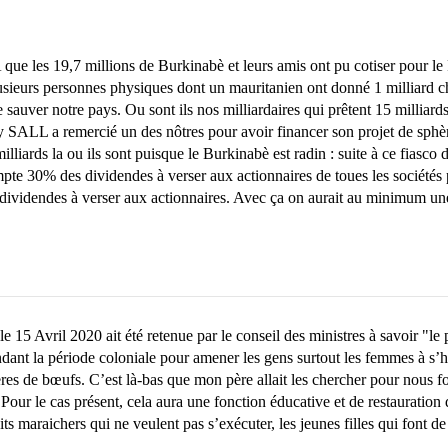
 les 19,7 millions de Burkinabè et leurs amis ont pu cotiser pour le F
 plusieurs personnes physiques dont un mauritanien ont donné 1 milliard
 sauver notre pays. Ou sont ils nos milliardaires qui prêtent 15 milliards
 SALL a remercié un des nôtres pour avoir financer son projet de sphère
 milliards la ou ils sont puisque le Burkinabè est radin : suite à ce fiasco
empte 30% des dividendes à verser aux actionnaires de toues les sociétés 
 dividendes à verser aux actionnaires. Avec ça on aurait au minimum une 
le 15 Avril 2020 ait été retenue par le conseil des ministres à savoir "le
ndant la période coloniale pour amener les gens surtout les femmes à s’
ières de bœufs. C’est là-bas que mon père allait les chercher pour nous
our le cas présent, cela aura une fonction éducative et de restauration de
maraichers qui ne veulent pas s’exécuter, les jeunes filles qui font de l