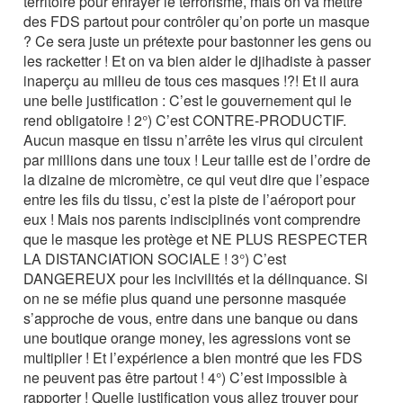
territoire pour enrayer le terrorisme, mais on va mettre
des FDS partout pour contrôler qu’on porte un masque
? Ce sera juste un prétexte pour bastonner les gens ou
les racketter ! Et on va bien aider le djihadiste à passer
inaperçu au milieu de tous ces masques !?! Et il aura
une belle justification : C’est le gouvernement qui le
rend obligatoire ! 2°) C’est CONTRE-PRODUCTIF.
Aucun masque en tissu n’arrête les virus qui circulent
par millions dans une toux ! Leur taille est de l’ordre de
la dizaine de micromètre, ce qui veut dire que l’espace
entre les fils du tissu, c’est la piste de l’aéroport pour
eux ! Mais nos parents indisciplinés vont comprendre
que le masque les protège et NE PLUS RESPECTER
LA DISTANCIATION SOCIALE ! 3°) C’est
DANGEREUX pour les incivilités et la délinquance. Si
on ne se méfie plus quand une personne masquée
s’approche de vous, entre dans une banque ou dans
une boutique orange money, les agressions vont se
multiplier ! Et l’expérience a bien montré que les FDS
ne peuvent pas être partout ! 4°) C’est impossible à
rapporter ! Quelle justification vous allez trouver pour