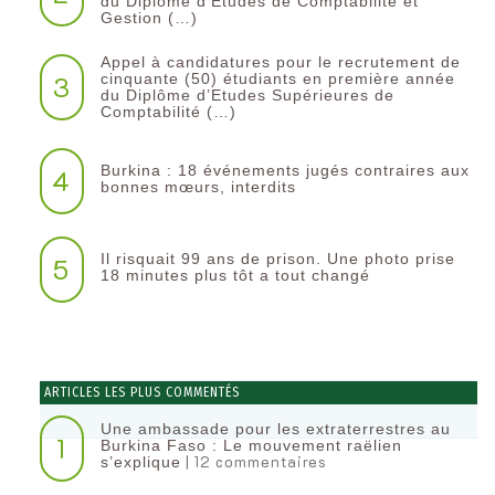
du Diplôme d’Etudes de Comptabilité et
Gestion (…)
Appel à candidatures pour le recrutement de
3
cinquante (50) étudiants en première année
du Diplôme d’Etudes Supérieures de
Comptabilité (…)
Burkina : 18 événements jugés contraires aux
4
bonnes mœurs, interdits
Il risquait 99 ans de prison. Une photo prise
5
18 minutes plus tôt a tout changé
ARTICLES LES PLUS COMMENTÉS
Une ambassade pour les extraterrestres au
1
Burkina Faso : Le mouvement raëlien
| 12 commentaires
s’explique