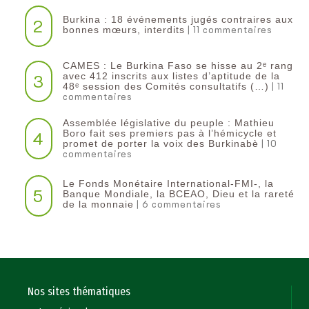
Burkina : 18 événements jugés contraires aux
2
| 11 commentaires
bonnes mœurs, interdits
CAMES : Le Burkina Faso se hisse au 2ᵉ rang
3
avec 412 inscrits aux listes d’aptitude de la
| 11
48ᵉ session des Comités consultatifs (…)
commentaires
Assemblée législative du peuple : Mathieu
4
Boro fait ses premiers pas à l’hémicycle et
| 10
promet de porter la voix des Burkinabè
commentaires
Le Fonds Monétaire International-FMI-, la
5
Banque Mondiale, la BCEAO, Dieu et la rareté
| 6 commentaires
de la monnaie
Nos sites thématiques