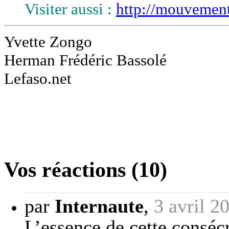
Visiter aussi :
http://mouvement
Yvette Zongo
Herman Frédéric Bassolé
Lefaso.net
Vos réactions (10)
par
Internaute
,
3 avril 2
L’essence de cette conséc