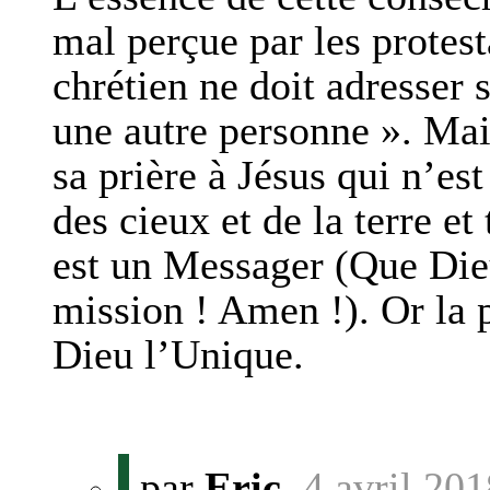
mal perçue par les protest
chrétien ne doit adresser 
une autre personne ». Mais
sa prière à Jésus qui n’es
des cieux et de la terre et
est un Messager (Que Dieu 
mission ! Amen !). Or la p
Dieu l’Unique.
par
Eric
,
4 avril 20