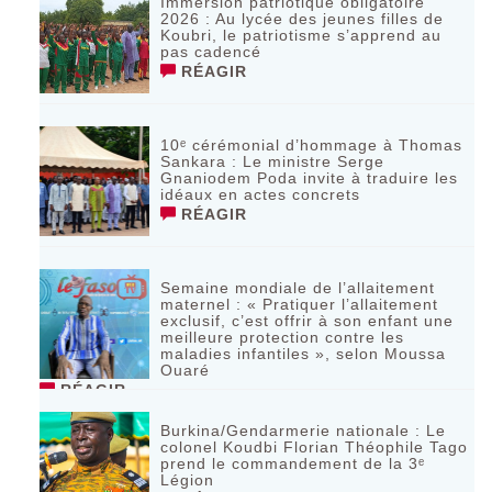
Immersion patriotique obligatoire
2026 : Au lycée des jeunes filles de
Koubri, le patriotisme s’apprend au
pas cadencé
RÉAGIR
10ᵉ cérémonial d’hommage à Thomas
Sankara : Le ministre Serge
Gnaniodem Poda invite à traduire les
idéaux en actes concrets
RÉAGIR
Semaine mondiale de l’allaitement
maternel : « Pratiquer l’allaitement
exclusif, c’est offrir à son enfant une
meilleure protection contre les
maladies infantiles », selon Moussa
Ouaré
RÉAGIR
Burkina/Gendarmerie nationale : Le
colonel Koudbi Florian Théophile Tago
prend le commandement de la 3ᵉ
Légion