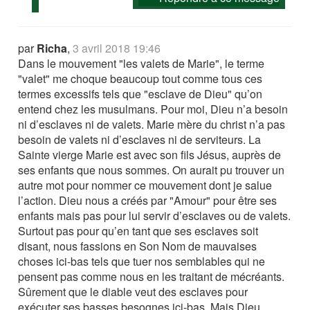
par
Richa
,
3 avril 2018 19:46
Dans le mouvement "les valets de Marie", le terme
"valet" me choque beaucoup tout comme tous ces
termes excessifs tels que "esclave de Dieu" qu’on
entend chez les musulmans. Pour moi, Dieu n’a besoin
ni d’esclaves ni de valets. Marie mère du christ n’a pas
besoin de valets ni d’esclaves ni de serviteurs. La
Sainte vierge Marie est avec son fils Jésus, auprès de
ses enfants que nous sommes. On aurait pu trouver un
autre mot pour nommer ce mouvement dont je salue
l’action. Dieu nous a créés par "Amour" pour être ses
enfants mais pas pour lui servir d’esclaves ou de valets.
Surtout pas pour qu’en tant que ses esclaves soit
disant, nous fassions en Son Nom de mauvaises
choses ici-bas tels que tuer nos semblables qui ne
pensent pas comme nous en les traitant de mécréants.
Sûrement que le diable veut des esclaves pour
exécuter ses basses besognes ici-bas. Mais Dieu,