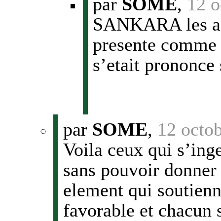
par
SOME
,
12 o
SANKARA les a-t
presente comme 
s’etait prononce
par
SOME
,
12 octo
Voila ceux qui s’inge
sans pouvoir donner
element qui soutienn
favorable et chacun 