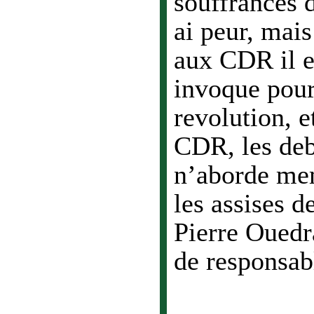
souffrances d
ai peur, mais
aux CDR il e
invoque pour
revolution, e
CDR, les deb
n’aborde mem
les assises d
Pierre Ouedr
de responsa