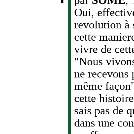
par
SOME
,
Oui, effecti
revolution à
cette maniere
vivre de cet
"Nous vivons
ne recevons p
même façon" 
cette histoir
sais pas de q
dans une com