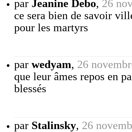
par
Jeanine Debo
,
26 no
ce sera bien de savoir ville
pour les martyrs
par
wedyam
,
26 novembr
que leur âmes repos en pa
blessés
par
Stalinsky
,
26 novemb