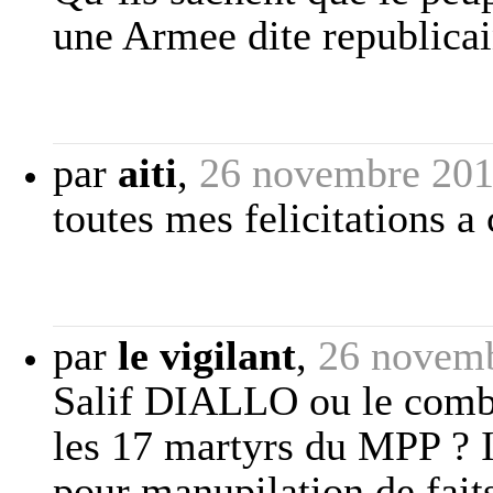
une Armee dite republicai
par
aiti
,
26 novembre 201
toutes mes felicitations a 
par
le vigilant
,
26 novemb
Salif DIALLO ou le combl
les 17 martyrs du MPP ? I
pour manupilation de fai