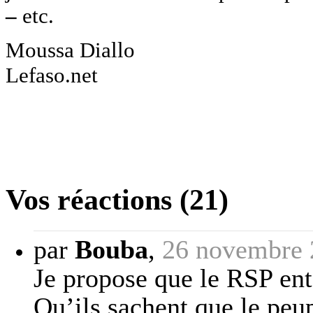
–
etc.
Moussa Diallo
Lefaso.net
Vos réactions (21)
par
Bouba
,
26 novembre 
Je propose que le RSP ent
Qu’ils sachent que le peu