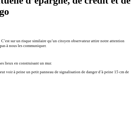
uelle d’épargne, de crédit et de
ogo
C’est sur un risque similaire qu’un citoyen observateur attire notre attention
z pas à nous les communiquer.
es lieux en construisant un mur.
n peut voir à peine un petit panneau de signalisation de danger d’à peine 15 cm de