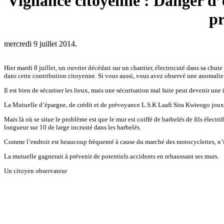
Vigilance citoyenne : Danger d’
pr
mercredi 9 juillet 2014.
Hier mardi 8 juillet, un ouvrier décédait sur un chantier, électrocuté dans sa chu
dans cette contribution citoyenne. Si vous aussi, vous avez observé une anomalie,
Il est bien de sécuriser les lieux, mais une sécurisation mal faite peut devenir une 
La Mutuelle d’épargne, de crédit et de prévoyance L.S.K Laafi Sira Kwieogo jouxta
Mais là où se situe le problème est que le mur est coiffé de barbelés de fils élect
longueur sur 10 de large incrusté dans les barbelés.
Comme l’endroit est beaucoup fréquenté à cause du marché des motocyclettes, n’im
La mutuelle gagnerait à prévenir de potentiels accidents en rehaussant ses murs.
Un citoyen observateur