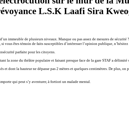
électrocution sur le mur de la Mut
évoyance L.S.K Laafi Sira Kwe
te d’un immeuble de plusieurs niveaux. Manque ou pas assez de mesures de sécurité ? 
 si vous êtes témoin de faits susceptibles d’intéresser l’opinion publique, n’hésite
insécurité parfaite pour les citoyens.
nt la zone du théâtre populaire et faisant presque face de la gare STAF a délimité s
rifiés et dont la hauteur ne dépasse pas 2 mètres et quelques centimètres. De plus, o
porte qui peut s’y aventurer, à fortiori un malade mental.