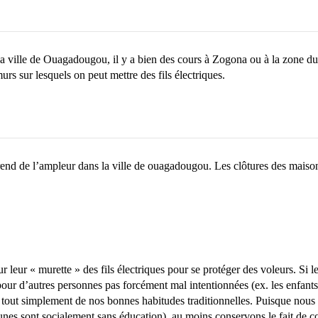
 la ville de Ouagadougou, il y a bien des cours à Zogona ou à la zone d
rs sur lesquels on peut mettre des fils électriques.
rend de l’ampleur dans la ville de ouagadougou. Les clôtures des maisons 
sur leur « murette » des fils électriques pour se protéger des voleurs. Si
our d’autres personnes pas forcément mal intentionnées (ex. les enfants 
er tout simplement de nos bonnes habitudes traditionnelles. Puisque nous
eunes sont socialement sans éducation), au moins conservons le fait de co