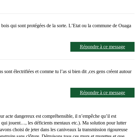
u bois qui sont protégées de la sorte. L’Etat ou la commune de Ouaga
Répondre à ce message
sont électrifiées et comme tu l’as si bien dit ,ces gens créent autour
Répondre à ce message
 leur acte dangereux est compréhensible, il n’empêche qu’il est
qui jouent…, les déficients mentaux etc.). Ma solution pour lutter
 avons choisi de jeter dans les caniveaux la transmission rigoureuse
nstruire sans clôture. Détruisons tous ces murs et murettes et que