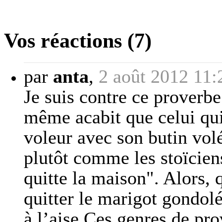
Vos réactions (7)
par
anta
,
2 août 2012 11:
Je suis contre ce proverbe 
même acabit que celui qu
voleur avec son butin volé
plutôt comme les stoïcien
quitte la maison". Alors,
quitter le marigot gondolé
à l’aise.Ces genres de prov