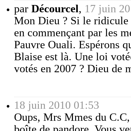
par
Décourcel
,
17 juin 2
Mon Dieu ? Si le ridicule 
en commençant par les men
Pauvre Ouali. Espérons que
Blaise est là. Une loi vot
votés en 2007 ? Dieu de 
18 juin 2010 01:53
Oups, Mrs Mmes du C.C, 
boîte de pandore. Vous v