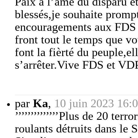
Paix à l’âme du disparu e
blessés,je souhaite promp
encouragements aux FDS 
front tout le temps que vo
font la fièrté du peuple,e
s’arrêter.Vive FDS et VDP
par
Ka
,
10 juin 2023 16:
’’’’’’’’’’’’’’Plus de 20 ter
roulants détruits dans le Sa