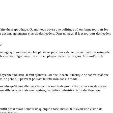
e faire du saupoudrage. Quand vous voyez une politique où on forme toujours les
s accompagnements et avoir des leaders. Dans un pays, il faut toujours des leaders
 ?
grainage qui vont embaucher plusieurs personnes, de mettre en place des usines de
 à des usines d’égrainage qui vont employer beaucoup de gens. Aujourd’hui, le
et moyenne industrie. Il faut ajouter aussi que le secteur manque de cadres, manque
e, de gens qui peuvent pousser la réflexion dans la mode…
ndre qu’il faut aller vers les petites unités de production, aller vers de vraies
’on aille vers de vraies entreprises, de petites industries de production pour
uffit pas d’avoir l’amour de quelque chose, mais il faut avoir une vision de
 Faso danfani.