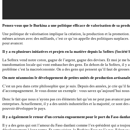
Pensez-vous que le Burkina a une politique efficace de valorisation de sa prod
Une politique de valorisation implique la création, la production et la promotio
mêmes acteurs avec des milliards, c’est ce qu’on appelle des politiques surplaces
pour avancer.
Il y a eu plusieurs initiatives et projets en la matière depuis la Sofitex (Sociét
La Sofitex vend notre coton, gagne de l’argent, gagne des devises. Et moi je me b
transformation locale qui vont embaucher des gens. En dehors de la Sofitex, il y 
problème c’est la macroéconomie. On a des gens qui pensent qu’il faut de grosses 
On note néanmoins le développement de petites unités de production artisanal
C’est un peu dans cette philosophie que je suis. Depuis des années, je crie qu’il fa
d’accompagnement. Je vous donne un exemple : vous savez qu’aujourd’hui nous n’
Donc le fait que nous n’ayons pas ces éléments fait qu’on ne peut pas avancer parce 
entreprises. Actuellement, il y a des unités industrielles et la majorité, ce sont de
pouvoir développer le pays.
Il y a également le retour d’un certain engouement pour le port du Faso danfani.
Il y a des gens qui ont l’amour du Faso danfani comme l’ex-président qui a toujour
développement à long terme. Et cette vision, le Burkina Faso ne l’a pas. Il faut 