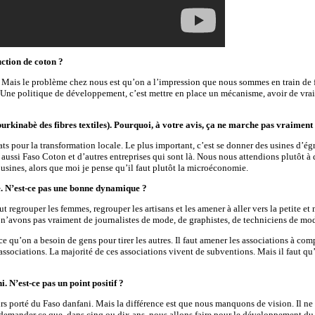
uction de coton ?
n. Mais le problème chez nous est qu’on a l’impression que nous sommes en train d
. Une politique de développement, c’est mettre en place un mécanisme, avoir de vrai
é burkinabè des fibres textiles). Pourquoi, à votre avis, ça ne marche pas vraiment
ats pour la transformation locale. Le plus important, c’est se donner des usines d’é
a aussi Faso Coton et d’autres entreprises qui sont là. Nous nous attendions plutôt
usines, alors que moi je pense qu’il faut plutôt la microéconomie.
e. N’est-ce pas une bonne dynamique ?
ut regrouper les femmes, regrouper les artisans et les amener à aller vers la petite 
avons pas vraiment de journalistes de mode, de graphistes, de techniciens de mod
qu’on a besoin de gens pour tirer les autres. Il faut amener les associations à compre
s associations. La majorité de ces associations vivent de subventions. Mais il faut qu
 N’est-ce pas un point positif ?
s porté du Faso danfani. Mais la différence est que nous manquons de vision. Il ne s
se demander ce que, dans cinq ou dix ans, nous allons faire pour le développement du