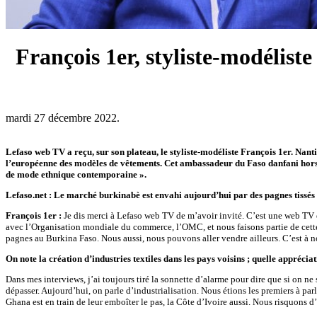
François 1er, styliste-modélist
mardi 27 décembre 2022.
Lefaso web TV a reçu, sur son plateau, le styliste-modéliste François 1er. Nant
l’européenne des modèles de vêtements. Cet ambassadeur du Faso danfani hors de
de mode ethnique contemporaine ».
Lefaso.net : Le marché burkinabè est envahi aujourd’hui par des pagnes tissés
François 1er :
Je dis merci à Lefaso web TV de m’avoir invité. C’est une web TV 
avec l’Organisation mondiale du commerce, l’OMC, et nous faisons partie de cette 
pagnes au Burkina Faso. Nous aussi, nous pouvons aller vendre ailleurs. C’est à no
On note la création d’industries textiles dans les pays voisins ; quelle apprécia
Dans mes interviews, j’ai toujours tiré la sonnette d’alarme pour dire que si on ne
dépasser. Aujourd’hui, on parle d’industrialisation. Nous étions les premiers à parl
Ghana est en train de leur emboîter le pas, la Côte d’Ivoire aussi. Nous risquons d’ê