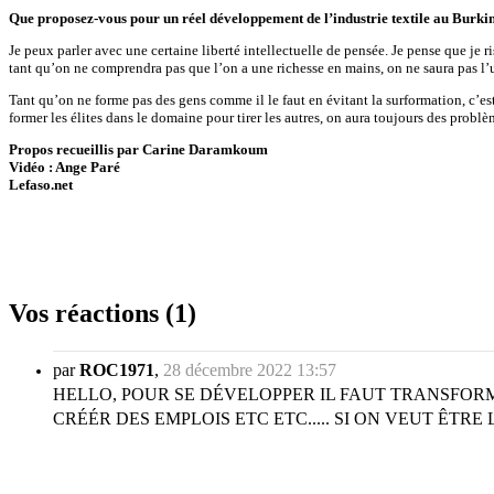
Que proposez-vous pour un réel développement de l’industrie textile au Burki
Je peux parler avec une certaine liberté intellectuelle de pensée. Je pense que je 
tant qu’on ne comprendra pas que l’on a une richesse en mains, on ne saura pas l’ut
Tant qu’on ne forme pas des gens comme il le faut en évitant la surformation, c’est
former les élites dans le domaine pour tirer les autres, on aura toujours des problè
Propos recueillis par Carine Daramkoum
Vidéo : Ange Paré
Lefaso.net
Vos réactions (1)
par
ROC1971
,
28 décembre 2022 13:57
HELLO, POUR SE DÉVELOPPER IL FAUT TRANSFORM
CRÉÉR DES EMPLOIS ETC ETC..... SI ON VEUT ÊTRE