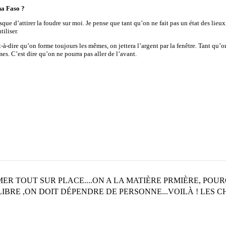
na Faso ?
risque d’attirer la foudre sur moi. Je pense que tant qu’on ne fait pas un état des li
iliser.
-à-dire qu’on forme toujours les mêmes, on jettera l’argent par la fenêtre. Tant qu’o
mes. C’est dire qu’on ne pourra pas aller de l’avant.
ER TOUT SUR PLACE....ON A LA MATIÈRE PRMIÈRE, POU
 LIBRE ,ON DOIT DÉPENDRE DE PERSONNE...VOILÀ ! LES C