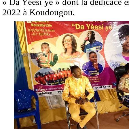
« Da Yèesi ye » dont la dédicace e
2022 à Koudougou.