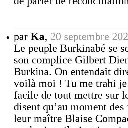
de parler de réconciliation
par
Ka
,
20 septembre 202
Le peuple Burkinabé se s
son complice Gilbert Dien
Burkina. On entendait dire 
voilà moi ! Tu me trahi je t
facile de tout mettre sur 
disent qu’au moment des f
leur maître Blaise Compao