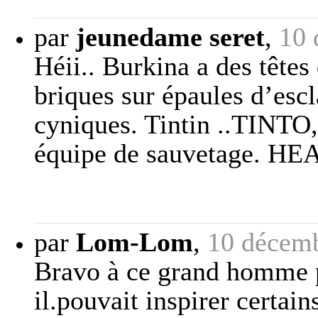
par
jeunedame seret
,
10 
Héii.. Burkina a des têtes
briques sur épaules d’esc
cyniques. Tintin ..TINTO,
équipe de sauvetage. HEA
par
Lom-Lom
,
10 décemb
Bravo à ce grand homme pé
il.pouvait inspirer certain