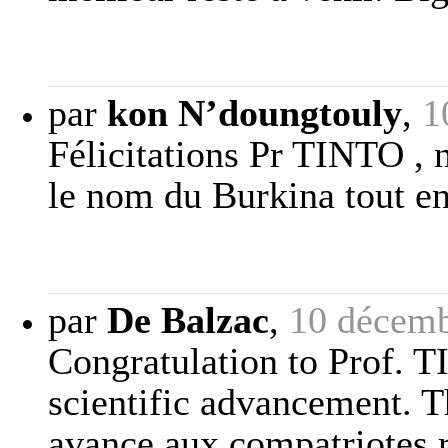
par
kon N’doungtouly
,
1
Félicitations Pr TINTO , n
le nom du Burkina tout en
par
De Balzac
,
10 décemb
Congratulation to Prof. T
scientific advancement. T
avance aux compatriotes r