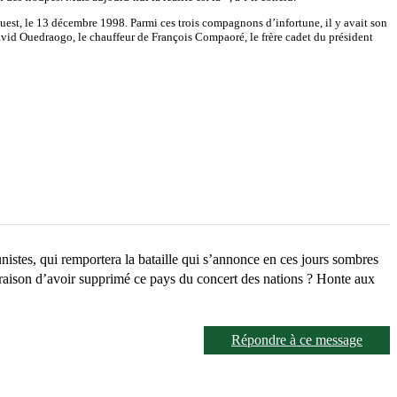
ouest, le 13 décembre 1998. Parmi ces trois compagnons d’infortune, il y avait son
id Ouedraogo, le chauffeur de François Compaoré, le frère cadet du président
unistes, qui remportera la bataille qui s’annonce en ces jours sombres
s raison d’avoir supprimé ce pays du concert des nations ? Honte aux
Répondre à ce message