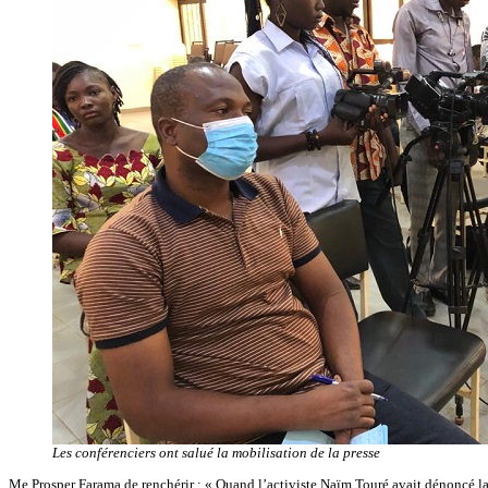
Les conférenciers ont salué la mobilisation de la presse
Me Prosper Farama de renchérir : « Quand l’activiste Naïm Touré avait dénoncé la ma