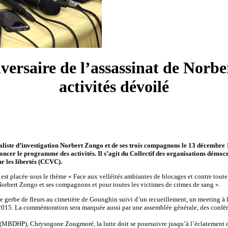
rsaire de l’assassinat de Norb
activités dévoilé
liste d’investigation Norbert Zongo et de ses trois compagnons le 13 décembre 
r le programme des activités. Il s’agit du Collectif des organisations démocra
ur les libertés (CCVC).
st placée sous le thème « Face aux velléités ambiantes de blocages et contre tout
 Norbert Zongo et ses compagnons et pour toutes les victimes de crimes de sang ».
pôt de gerbe de fleurs au cimetière de Gounghin suivi d’un recueillement, un meeti
re 2015. La commémoration sera marquée aussi par une assemblée générale, des con
(MBDHP), Chrysogone Zougmoré, la lutte doit se poursuivre jusqu’à l’éclatement de