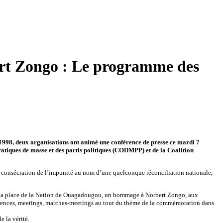
ert Zongo : Le programme des
1998, deux organisations ont animé une conférence de presse ce mardi 7
tiques de masse et des partis politiques (CODMPP) et de la Coalition
e consécration de l’impunité au nom d’une quelconque réconciliation nationale,
ng à la place de la Nation de Ouagadougou, un hommage à Norbert Zongo, aux
férences, meetings, marches-meetings au tour du thème de la commémoration dans
 la vérité.