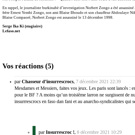
En rappel, le journaliste burkinabè d’investigation Norbert Zongo a été assassiné
frère Ernest Yembi Zongo, son ami Blaise Ilboudo et son chauffeur Abdoulaye Nik
Blaise Compaoré, Norbert Zongo est assassiné le 13 décembre 1998.
Serge Ika Ki (stagiaire)
Lefaso.net
Vos réactions (5)
par
Chasseur d’insurrescrocs
,
7 décembre 2021 22:39
Mesdames et Messiers, faites vos jeux. Les paris sont lancés : e
pour le BF ? A moins qu’un troisième larron ne surgissent de nul
insurrrescrocs en faso dan fani et au anarcho-syndicalistes qui se
par
Insurrescroc !
,
8 décembre 2021 10:29