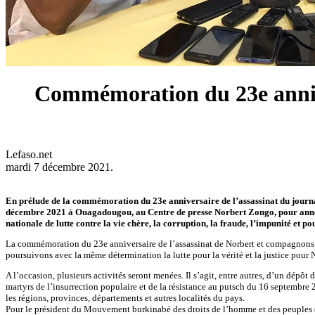
Commémoration du 23e annive
Lefaso.net
mardi 7 décembre 2021.
En prélude de la commémoration du 23e anniversaire de l’assassinat du journa
décembre 2021 à Ouagadougou, au Centre de presse Norbert Zongo, pour annonce
nationale de lutte contre la vie chère, la corruption, la fraude, l’impunité et po
La commémoration du 23e anniversaire de l’assassinat de Norbert et compagnons e
poursuivons avec la même détermination la lutte pour la vérité et la justice pour
A l’occasion, plusieurs activités seront menées. Il s’agit, entre autres, d’un dé
martyrs de l’insurrection populaire et de la résistance au putsch du 16 septemb
les régions, provinces, départements et autres localités du pays.
Pour le président du Mouvement burkinabé des droits de l’homme et des peuples 