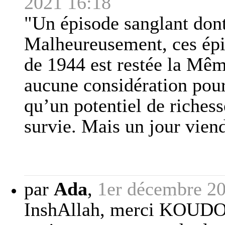
2021 16:18
"Un épisode sanglant dont
Malheureusement, ces épis
de 1944 est restée la Mêm
aucune considération pour 
qu’un potentiel de riches
survie. Mais un jour viend
par
Ada
,
1er décembre 2
InshAllah, merci KOUDOU