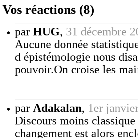
Vos réactions (8)
par
HUG
,
31 décembre 2
Aucune donnée statistique
d épistémologie nous disai
pouvoir.On croise les main
par
Adakalan
,
1er janvie
Discours moins classique 
changement est alors enc