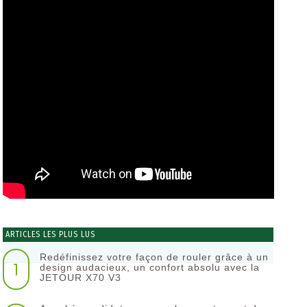
ARTICLES LES PLUS LUS
Redéfinissez votre façon de rouler grâce à un
1
design audacieux, un confort absolu avec la
JETOUR X70 V3