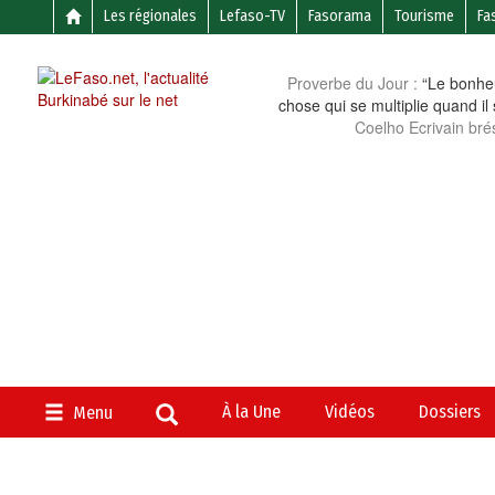
Les régionales
Lefaso-TV
Fasorama
Tourisme
Fa
Proverbe du Jour :
“Le bonheu
chose qui se multiplie quand il
Coelho Ecrivain brés
À la Une
Vidéos
Dossiers
Menu