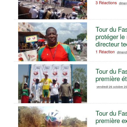
3 Réactions
diman
Tour du Fas
protéger le
directeur t
1 Réaction
dimanc
Tour du Fas
première é
vendredi 26 octobre 2
Tour du Fas
première e