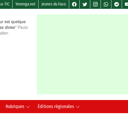
so-TIC
Yenenga.net
Jeunes du Faso
r est quelque
 se divise”
Paulo
ilien
Rubriques
Éditions régionales