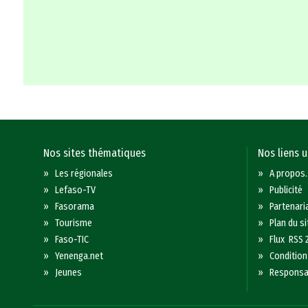
Nos sites thématiques
Nos liens u
»
Les régionales
»
A propos..
»
Lefaso-TV
»
Publicité
»
Fasorama
»
Partenari
»
Tourisme
»
Plan du si
»
Faso-TIC
»
Flux RSS 
»
Yenenga.net
»
Condition 
»
Jeunes
»
Responsab