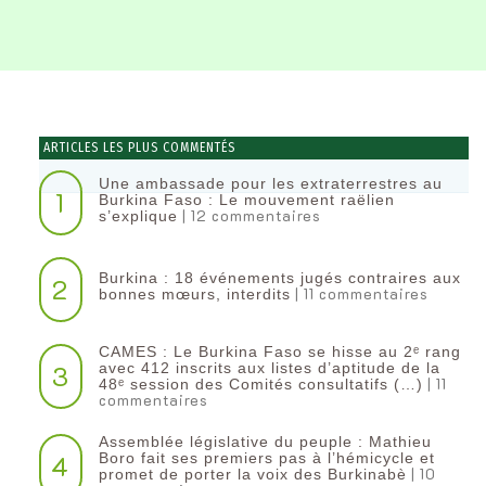
ARTICLES LES PLUS COMMENTÉS
Une ambassade pour les extraterrestres au
1
Burkina Faso : Le mouvement raëlien
| 12 commentaires
s’explique
Burkina : 18 événements jugés contraires aux
2
| 11 commentaires
bonnes mœurs, interdits
CAMES : Le Burkina Faso se hisse au 2ᵉ rang
3
avec 412 inscrits aux listes d’aptitude de la
| 11
48ᵉ session des Comités consultatifs (…)
commentaires
Assemblée législative du peuple : Mathieu
4
Boro fait ses premiers pas à l’hémicycle et
| 10
promet de porter la voix des Burkinabè