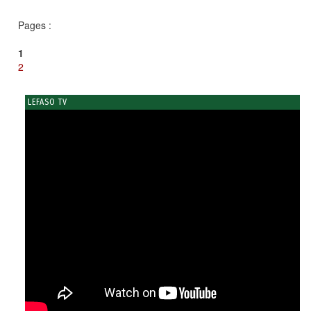
Pages :
1
2
LEFASO TV