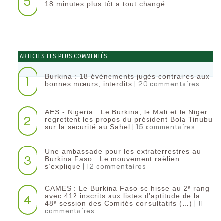
5
18 minutes plus tôt a tout changé
ARTICLES LES PLUS COMMENTÉS
Burkina : 18 événements jugés contraires aux
1
| 20 commentaires
bonnes mœurs, interdits
AES - Nigeria : Le Burkina, le Mali et le Niger
2
regrettent les propos du président Bola Tinubu
| 15 commentaires
sur la sécurité au Sahel
Une ambassade pour les extraterrestres au
3
Burkina Faso : Le mouvement raëlien
| 12 commentaires
s’explique
CAMES : Le Burkina Faso se hisse au 2ᵉ rang
4
avec 412 inscrits aux listes d’aptitude de la
| 11
48ᵉ session des Comités consultatifs (…)
commentaires