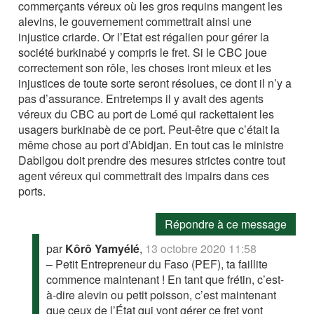
commerçants véreux où les gros requins mangent les
alevins, le gouvernement commettrait ainsi une
injustice criarde. Or l’Etat est régalien pour gérer la
société burkinabé y compris le fret. Si le CBC joue
correctement son rôle, les choses iront mieux et les
injustices de toute sorte seront résolues, ce dont il n’y a
pas d’assurance. Entretemps il y avait des agents
véreux du CBC au port de Lomé qui rackettaient les
usagers burkinabè de ce port. Peut-être que c’était la
même chose au port d’Abidjan. En tout cas le ministre
Dabilgou doit prendre des mesures strictes contre tout
agent véreux qui commettrait des impairs dans ces
ports.
Répondre à ce message
par
Kôrô Yamyélé
,
13 octobre 2020 11:58
– Petit Entrepreneur du Faso (PEF), ta faillite
commence maintenant ! En tant que frétin, c’est-
à-dire alevin ou petit poisson, c’est maintenant
que ceux de l’État qui vont gérer ce fret vont