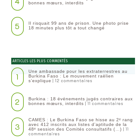
4
bonnes mœurs, interdits
Il risquait 99 ans de prison. Une photo prise
5
18 minutes plus tôt a tout changé
ARTICLES LES PLUS COMMENTÉS
Une ambassade pour les extraterrestres au
1
Burkina Faso : Le mouvement raëlien
| 12 commentaires
s’explique
Burkina : 18 événements jugés contraires aux
2
| 11 commentaires
bonnes mœurs, interdits
CAMES : Le Burkina Faso se hisse au 2ᵉ rang
3
avec 412 inscrits aux listes d’aptitude de la
| 11
48ᵉ session des Comités consultatifs (…)
commentaires