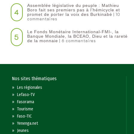
Assemblée législative du peuple : Mathieu
4
Boro fait ses premiers pas à l’hémicycle et
| 10
promet de porter la voix des Burkinabè
commentaires
Le Fonds Monétaire International-FMI-, la
5
Banque Mondiale, la BCEAO, Dieu et la rareté
| 6 commentaires
de la monnaie
Nos sites thématiques
»
Les régionales
»
Lefaso-TV
»
Fasorama
»
Tourisme
»
Faso-TIC
»
Yenenga.net
»
Jeunes