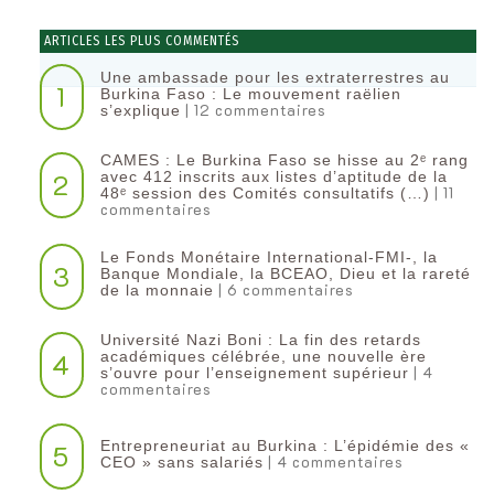
ARTICLES LES PLUS COMMENTÉS
Une ambassade pour les extraterrestres au
1
Burkina Faso : Le mouvement raëlien
| 12 commentaires
s’explique
CAMES : Le Burkina Faso se hisse au 2ᵉ rang
2
avec 412 inscrits aux listes d’aptitude de la
| 11
48ᵉ session des Comités consultatifs (…)
commentaires
Le Fonds Monétaire International-FMI-, la
3
Banque Mondiale, la BCEAO, Dieu et la rareté
| 6 commentaires
de la monnaie
Université Nazi Boni : La fin des retards
4
académiques célébrée, une nouvelle ère
| 4
s’ouvre pour l’enseignement supérieur
commentaires
Entrepreneuriat au Burkina : L’épidémie des «
5
| 4 commentaires
CEO » sans salariés