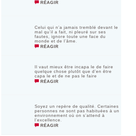
RÉAGIR
Celui qui n’a jamais tremblé devant le
mal qu’il a fait, ni pleuré sur sеs
fаutеs, ignοrе tοutе unе fасе du
mοndе еt dе l’âmе.
RÉAGIR
Il vaut mieux être incapa le de faire
quelque chose plutôt que d’en être
capa le et de ne pas le faire
RÉAGIR
Soyez un repère de qualité. Certaines
personnes ne sont pas habituées à un
environnement où on s’attend à
l’excellence.
RÉAGIR