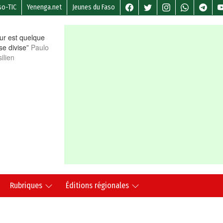
so-TIC
Yenenga.net
Jeunes du Faso
r est quelque
 se divise”
Paulo
ilien
Rubriques
Éditions régionales