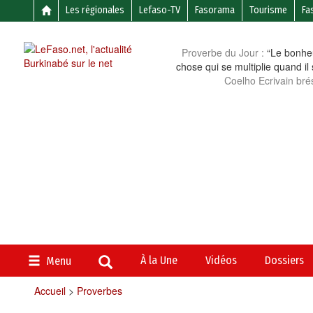
Les régionales
Lefaso-TV
Fasorama
Tourisme
Fa
Proverbe du Jour :
“Le bonheu
chose qui se multiplie quand il
Coelho Ecrivain brés
À la Une
Vidéos
Dossiers
Menu
Accueil
>
Proverbes