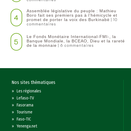
Assemblée législative du peuple : Mathieu
4
Boro fait ses premiers pas à l’hémicycle et
| 10
promet de porter la voix des Burkinabè
commentaires
Le Fonds Monétaire International-FMI-, la
5
Banque Mondiale, la BCEAO, Dieu et la rareté
| 6 commentaires
de la monnaie
Nos sites thématiques
»
Les régionales
»
Lefaso-TV
»
Fasorama
»
Tourisme
»
Faso-TIC
»
Yenenga.net