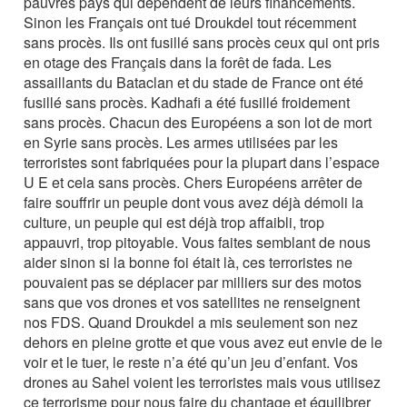
pauvres pays qui dépendent de leurs financements.
Sinon les Français ont tué Droukdel tout récemment
sans procès. Ils ont fusillé sans procès ceux qui ont pris
en otage des Français dans la forêt de fada. Les
assaillants du Bataclan et du stade de France ont été
fusillé sans procès. Kadhafi a été fusillé froidement
sans procès. Chacun des Européens a son lot de mort
en Syrie sans procès. Les armes utilisées par les
terroristes sont fabriquées pour la plupart dans l’espace
U E et cela sans procès. Chers Européens arrêter de
faire souffrir un peuple dont vous avez déjà démoli la
culture, un peuple qui est déjà trop affaibli, trop
appauvri, trop pitoyable. Vous faites semblant de nous
aider sinon si la bonne foi était là, ces terroristes ne
pouvaient pas se déplacer par milliers sur des motos
sans que vos drones et vos satellites ne renseignent
nos FDS. Quand Droukdel a mis seulement son nez
dehors en pleine grotte et que vous avez eut envie de le
voir et le tuer, le reste n’a été qu’un jeu d’enfant. Vos
drones au Sahel voient les terroristes mais vous utilisez
ce terrorisme pour nous faire du chantage et équilibrer