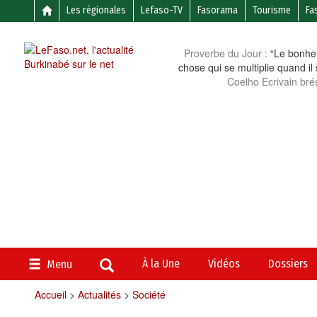
Les régionales
Lefaso-TV
Fasorama
Tourisme
Fa
Proverbe du Jour :
“Le bonheu
chose qui se multiplie quand il
Coelho Ecrivain brés
À la Une
Vidéos
Dossiers
Menu
Accueil
>
Actualités
>
Société