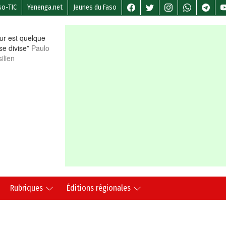
so-TIC
Yenenga.net
Jeunes du Faso
r est quelque
 se divise”
Paulo
ilien
Rubriques
Éditions régionales